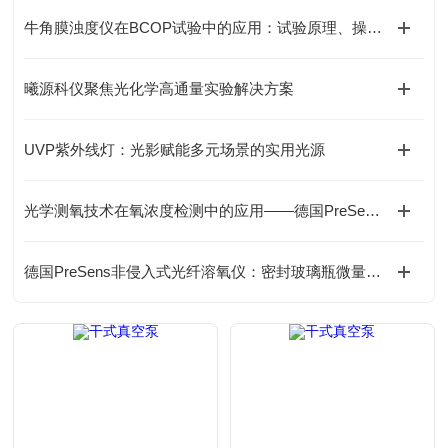
牛角膜浊度仪在BCOP试验中的应用：试验原理、操作流程及IVIS/LIS选型
曦源科仪聚焦光化学高通量实验解决方案
UVP紫外线灯：光影赋能多元场景的实用光源
光学测氧技术在氧浓度检测中的应用——德国PreSens OXY-1 SMA-BT氧检测方案
德国PreSens非侵入式光纤溶氧仪：密封玻璃瓶微量测氧分析仪