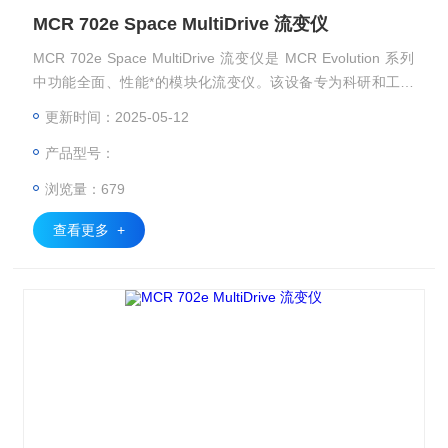
MCR 702e Space MultiDrive 流变仪
MCR 702e Space MultiDrive 流变仪是 MCR Evolution 系列
中功能全面、性能*的模块化流变仪。该设备专为科研和工业
测试需求设计，融合了双驱动系统、动态机械分析（DMA）能
更新时间：2025-05-12
力与高灵敏度测量技术，可实现旋转、振荡、反向剪切、压
产品型号：
缩、拉伸、弯曲、扭摆等多种测试模式。
浏览量：679
查看更多 +