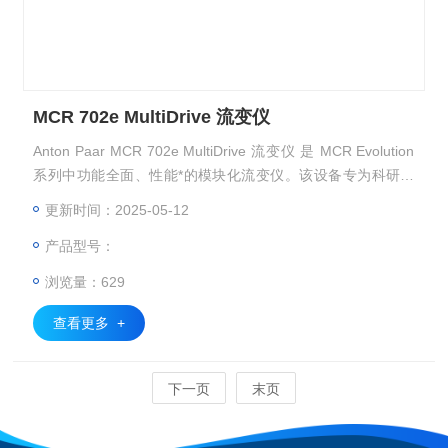
MCR 702e MultiDrive 流变仪
Anton Paar MCR 702e MultiDrive 流变仪 是 MCR Evolution
系列中功能全面、性能*的模块化流变仪。该设备专为科研和
工业测试需求设计，融合了双驱动系统、动态机械分析（DM
更新时间：2025-05-12
A）能力与高灵敏度测量技术，可实现旋转、振荡、反向剪
产品型号：
切、压缩、拉伸、弯曲、扭摆等多种测试模式。
浏览量：629
查看更多 +
下一页
末页