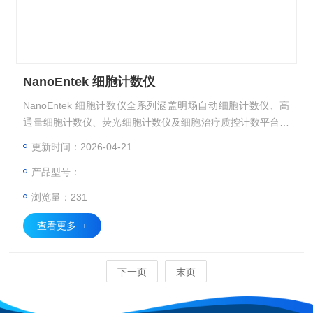
NanoEntek 细胞计数仪
NanoEntek 细胞计数仪全系列涵盖明场自动细胞计数仪、高
通量细胞计数仪、荧光细胞计数仪及细胞治疗质控计数平台，
可满足细胞总数、活率、细胞浓度、细胞大小及高通量样本分
更新时间：2026-04-21
析等多种实验需求，适用于科研实验室、细胞培养及细胞治疗
产品型号：
相关应用。
浏览量：231
查看更多 +
下一页
末页