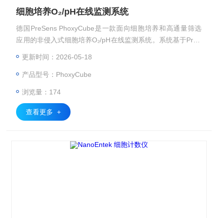
细胞培养O₂/pH在线监测系统
德国PreSens PhoxyCube是一款面向细胞培养和高通量筛选
应用的非侵入式细胞培养O₂/pH在线监测系统。系统基于PreS
ens光学成像传感技术，可配合PhoxyPlate孔板在培养箱内实
更新时间：2026-05-18
时记录各孔氧气/溶解氧和pH变化，适用于细胞培养、毒性筛
产品型号：PhoxyCube
选、组织工程、呼吸测量和药物剂量反应研究。
浏览量：174
查看更多 +