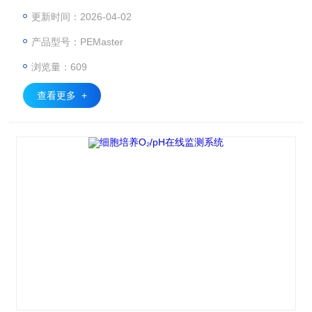
验、光反应性的ROS活性氧测试 、重组人表皮细胞模型光毒
更新时间：2026-04-02
性试验、角质细胞和表皮防晒功效测试、成纤维细胞和全皮模
产品型号：PEMaster
型光衰老功效测试、光损伤修复功效测试、个性化光暴露模型
及机制研究等实验领域。
浏览量：609
查看更多 +