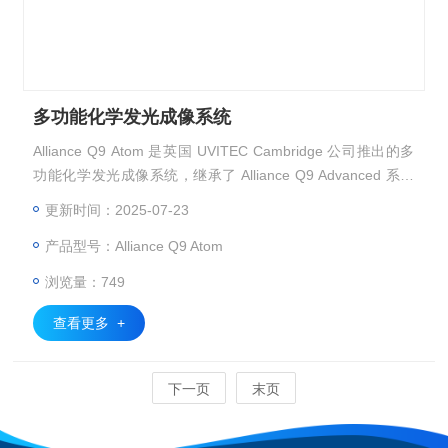
多功能化学发光成像系统
Alliance Q9 Atom 是英国 UVITEC Cambridge 公司推出的多
功能化学发光成像系统，继承了 Alliance Q9 Advanced 系列
的专业级核心配置——包括原生 9.2 MP CCD、f/0.80 超大光
更新时间：2025-07-23
圈镜头和 -60°C 深度制冷技术，在保持成像灵敏度的同时，实
产品型号：Alliance Q9 Atom
现了更轻巧灵活的结构设计，适合空间有限的科研实验室与教
学平台。
浏览量：749
查看更多 +
下一页
末页