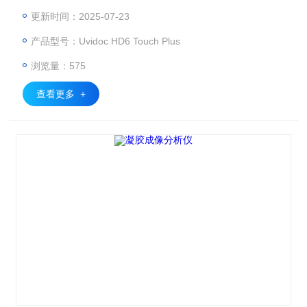
相机、12.2 英寸高清触摸屏、自动控制暗箱系统于一体，支
更新时间：2025-07-23
持紫外、蓝光、白光等多种光源照明，提供一键式快速图像采
产品型号：Uvidoc HD6 Touch Plus
集、定量分析与导出。
浏览量：575
查看更多 +