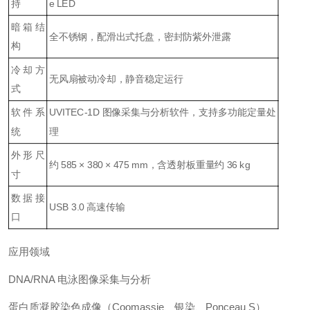
持
e LED
暗箱结
全不锈钢，配滑出式托盘，密封防紫外泄露
构
冷却方
无风扇被动冷却，静音稳定运行
式
软件系
UVITEC-1D 图像采集与分析软件，支持多功能定量处
统
理
外形尺
约 585 × 380 × 475 mm，含透射板重量约 36 kg
寸
数据接
USB 3.0 高速传输
口
应用领域
DNA/RNA 电泳图像采集与分析
蛋白质凝胶染色成像（Coomassie、银染、Ponceau S）