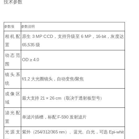
技术参数
参数项
参数说明
相机配
原生 3 MP CCD，支持升级至 6 MP，16-bit，灰度达
置
65,535 级
动态范
OD ≥ 4.0
围
镜头系
f/1.2 大光圈镜头，自动变焦/聚焦
统
成像区
最大支持 21 × 26 cm（取决于透射板型号）
域
滤光配
单滤片插槽，标配 F-590 发射滤片
置
光源支
紫外（254/312/365 nm）、蓝光、白光，可选 Epi-whit