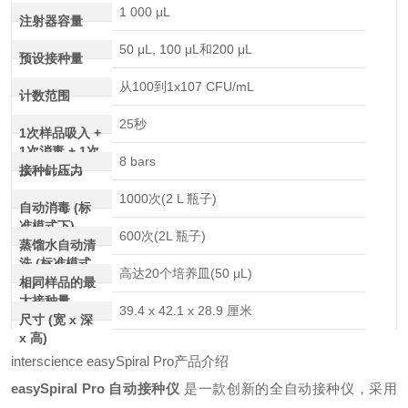
1 000 μL
注射器容量
50 μL, 100 μL和200 μL
预设接种量
从100到1x107 CFU/mL
计数范围
25秒
1次样品吸入 +
1次消毒 + 1次
8 bars
接种的时间
接种针压力
1000次(2 L 瓶子)
自动消毒 (标
准模式下)
600次(2L 瓶子)
蒸馏水自动清
洗 (标准模式
高达20个培养皿(50 μL)
下)
相同样品的最
大接种量
39.4 x 42.1 x 28.9 厘米
尺寸 (宽 x 深
x 高)
interscience easySpiral Pro产品介绍
easySpiral Pro 自动接种仪
是一款创新的全自动接种仪，采用