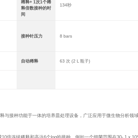
稀释+ 1次1个稀
134秒
释倍数接种的时
间
接种针压力
8 bars
自动稀释
63 次 (2 L 瓶子)
稀释与接种功能于一体的培养皿处理设备，广泛应用于微生物分析领
10倍连续稀释和高达6个log的接种。例如一个细菌范围在30- 1 x 10