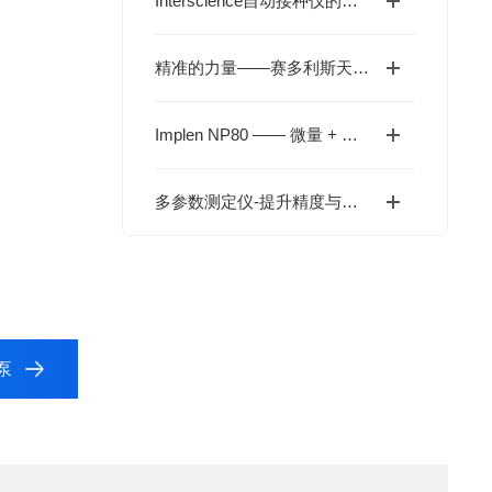
Interscience自动接种仪的日常维护与校准技巧
精准的力量——赛多利斯天平，定义实验室称量新标准
Implen NP80 —— 微量 + 比色皿双模式的全能 UV-Vis
多参数测定仪-提升精度与效率的核心工具
空泵