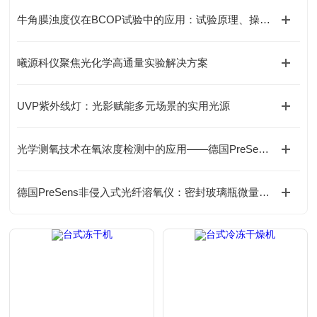
牛角膜浊度仪在BCOP试验中的应用：试验原理、操作流程及IVIS/LIS选型
曦源科仪聚焦光化学高通量实验解决方案
UVP紫外线灯：光影赋能多元场景的实用光源
光学测氧技术在氧浓度检测中的应用——德国PreSens OXY-1 SMA-BT氧检测方案
德国PreSens非侵入式光纤溶氧仪：密封玻璃瓶微量测氧分析仪