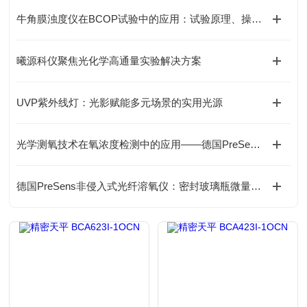
牛角膜浊度仪在BCOP试验中的应用：试验原理、操作流程及IVIS/LIS选型
曦源科仪聚焦光化学高通量实验解决方案
UVP紫外线灯：光影赋能多元场景的实用光源
光学测氧技术在氧浓度检测中的应用——德国PreSens OXY-1 SMA-BT氧检测方案
德国PreSens非侵入式光纤溶氧仪：密封玻璃瓶微量测氧分析仪