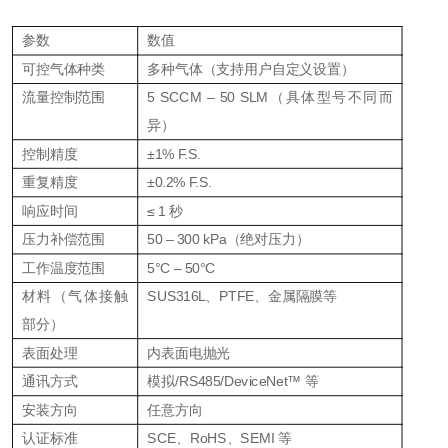
参数
数值
可控气体种类
多种气体（支持用户自定义设置）
流量控制范围
5 SCCM – 50 SLM（具体型号不同而
异）
控制精度
±1% F.S.
重复精度
±0.2% F.S.
响应时间
≤ 1 秒
压力补偿范围
50 – 300 kPa（绝对压力）
工作温度范围
5°C – 50°C
材料（气体接触
SUS316L、PTFE、金属隔膜等
部分）
表面处理
内表面电抛光
通讯方式
模拟/RS485/DeviceNet™ 等
安装方向
任意方向
认证标准
SCE、RoHS、SEMI 等