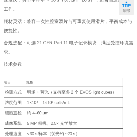
工作。
顶部
耗材灵活：兼容一次性腔室滑片与可重复使用滑片，平衡成本与
便捷性。
合规选配：可选 21 CFR Part 11 电子记录模块，满足受控环境需
求。
技术参数
项目
规格
检测方式
明场 + 荧光（支持至多 2 个 EVOS light cubes）
浓度范围
1×10⁴ – 1×10⁷ cells/mL
细胞直径
约 4–60 μm
成像系统
5 MP 相机、2.5× 光学放大
处理速度
<30 s/样本（荧光约 ~20 s）