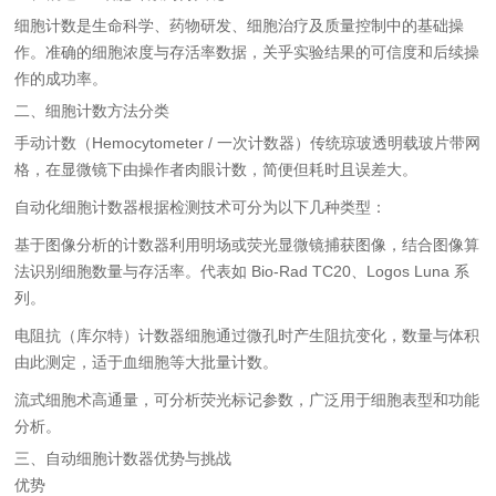
细胞计数是生命科学、药物研发、细胞治疗及质量控制中的基础操
作。准确的细胞浓度与存活率数据，关乎实验结果的可信度和后续操
作的成功率。
二、细胞计数方法分类
手动计数（Hemocytometer / 一次计数器）
传统琼玻透明载玻片带网
格，在显微镜下由操作者肉眼计数，简便但耗时且误差大。
自动化细胞计数器
根据检测技术可分为以下几种类型：
基于图像分析的计数器
利用明场或荧光显微镜捕获图像，结合图像算
法识别细胞数量与存活率。代表如 Bio‑Rad TC20、Logos Luna 系
列。
电阻抗（库尔特）计数器
细胞通过微孔时产生阻抗变化，数量与体积
由此测定，适于血细胞等大批量计数。
流式细胞术
高通量，可分析荧光标记参数，广泛用于细胞表型和功能
分析。
三、自动细胞计数器优势与挑战
优势