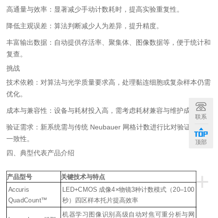
高通量与效率：显著减少手动计数耗时，提高实验重复性。
降低主观误差：算法判断减少人为差异，提升精度。
丰富输出数据：自动提供存活率、聚集体、图像数据等，便于统计和
复查。
挑战
技术依赖：对算法与光学质量要求高，处理黏连细胞或复杂样本仍需
优化。
成本与兼容性：设备与耗材投入高，需考虑耗材兼容与维护成本。
联系
验证需求：新系统需与传统 Neubauer 网格计数进行比对验证，确保
一致性。
顶部
四、典型代表产品介绍
+
产品型号
关键技术与特点
Accuris
LED+CMOS 成像4×物镜3种计数模式（20–100
QuadCount™
秒）四区样本托片提高效率
机器学习图像识别高级自动对焦可重分析与网