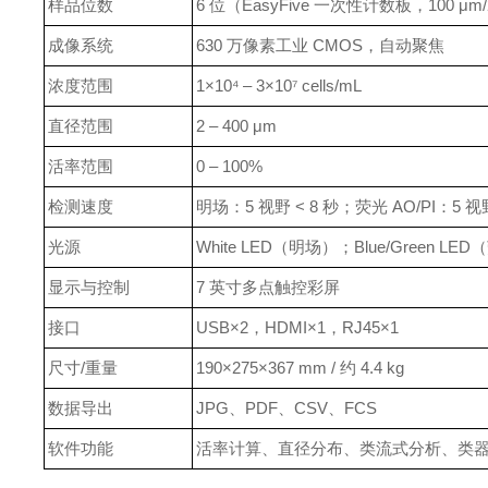
样品位数
6 位（EasyFive 一次性计数板，100 μm/
成像系统
630 万像素工业 CMOS，自动聚焦
浓度范围
1×10⁴ – 3×10⁷ cells/mL
直径范围
2 – 400 μm
活率范围
0 – 100%
检测速度
明场：5 视野 < 8 秒；荧光 AO/PI：5 视野
光源
White LED（明场）；Blue/Green LE
显示与控制
7 英寸多点触控彩屏
接口
USB×2，HDMI×1，RJ45×1
尺寸/重量
190×275×367 mm / 约 4.4 kg
数据导出
JPG、PDF、CSV、FCS
软件功能
活率计算、直径分布、类流式分析、类