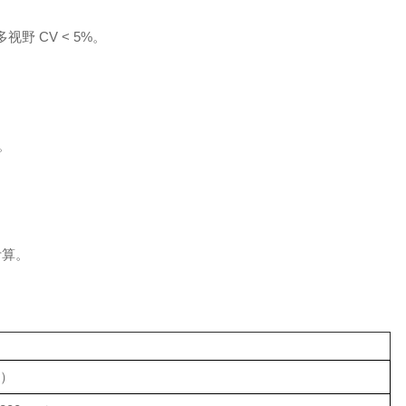
多视野 CV < 5%。
。
。
释计算。
P）