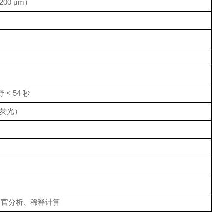
200 μm）
 < 54 秒
D（荧光）
器官分析、稀释计算