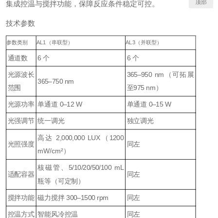
顶部
集成控温与搅拌功能，保障反应条件稳定可控。
技术参数
参数类别
AL1（串联型）
AL3（并联型）
通道数
6 个
6 个
光源波长
365–950 nm（可拓展
365–750 nm
范围
至975 nm）
光源功率
单通道 0–12 W
单通道 0–15 W
光强调节
统一调光
独立调光
高达 2,000,000 LUX（1200
光照强度
同左
mW/cm²）
核磁管、5/10/20/50/100 mL
适配容器
同左
瓶等（可定制）
搅拌功能
磁力搅拌 300–1500 rpm
同左
控温方式
智能风冷控温
同左