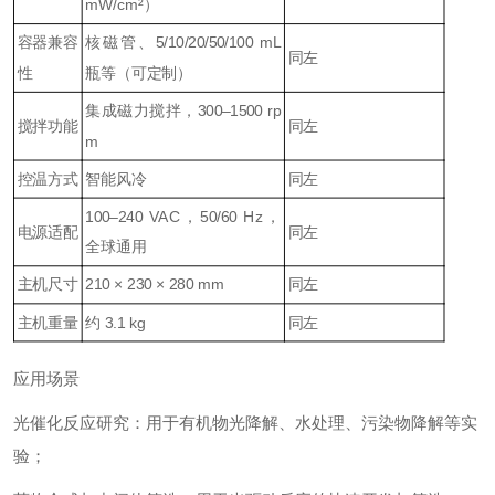
mW/cm²）
容器兼容
核磁管、5/10/20/50/100 mL
同左
性
瓶等（可定制）
集成磁力搅拌，300–1500 rp
搅拌功能
同左
m
控温方式
智能风冷
同左
100–240 VAC，50/60 Hz，
电源适配
同左
全球通用
主机尺寸
210 × 230 × 280 mm
同左
主机重量
约 3.1 kg
同左
应用场景
光催化反应研究：用于有机物光降解、水处理、污染物降解等实
验；