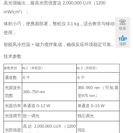
高光强输出，最高光照强度达 2,000,000 LUX（1200
mW/cm²）；
体积小巧，便携易部署，整机仅 3.1 kg，适合教学与移动实验室
联系
使用；
智能风冷控温 + 磁力搅拌集成，确保反应环境稳定可靠。
顶部
技术参数
参数类别
AL1（串联型）
AL3（并联型）
通道数
6 个
6 个
光源波长
365–950 nm（可拓展
365–750 nm
范围
至975 nm）
光源功率
单通道 0–12 W
单通道 0–15 W
光强调节
统一调光
独立调光
高达 2,000,000 LUX（1200
光照强度
同左