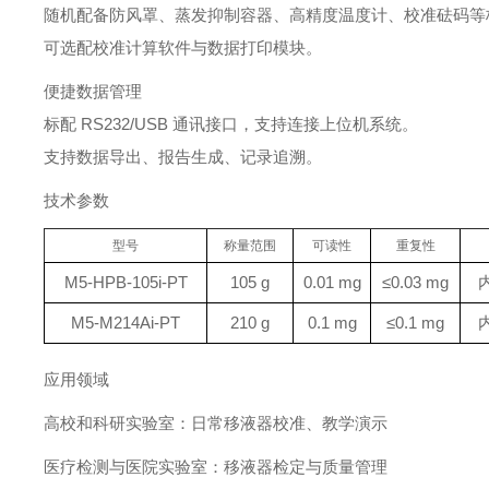
随机配备防风罩、蒸发抑制容器、高精度温度计、校准砝码等
可选配校准计算软件与数据打印模块。
便捷数据管理
标配 RS232/USB 通讯接口，支持连接上位机系统。
支持数据导出、报告生成、记录追溯。
技术参数
型号
称量范围
可读性
重复性
M5-HPB-105i-PT
105 g
0.01 mg
≤0.03 mg
M5-M214Ai-PT
210 g
0.1 mg
≤0.1 mg
应用领域
高校和科研实验室：日常移液器校准、教学演示
医疗检测与医院实验室：移液器检定与质量管理