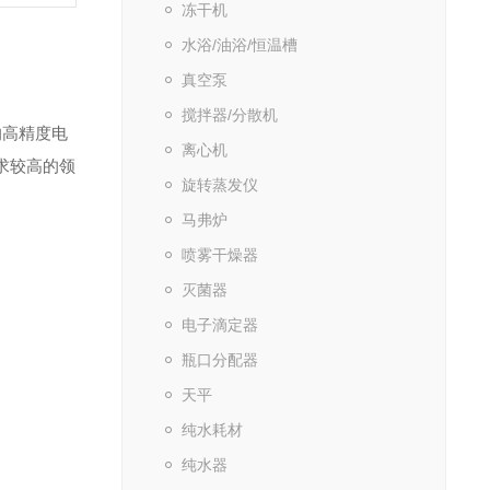
冻干机
水浴/油浴/恒温槽
真空泵
搅拌器/分散机
计的高精度电
离心机
要求较高的领
旋转蒸发仪
马弗炉
喷雾干燥器
灭菌器
电子滴定器
瓶口分配器
天平
纯水耗材
纯水器