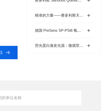
赛多利斯 Sartorius Quintix® Pro 系列分析天平的核心技术与应用特点
精准的力量——赛多利斯天平，定义实验室称量新标准
德国 PreSens SP-PSt6 氧气传感器贴片：非侵入式溶氧监测的技术与应用指南
荧光蛋白激发光源：微观世界成像的“色彩魔术师”
仪