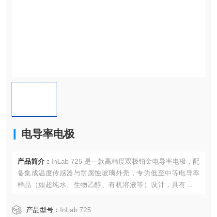
电导率电极
产品简介：
InLab 725 是一款高精度双极铂金电导率电极，配
备集成温度传感器与耐腐蚀玻璃外壳，专为低至中等电导率
样品（如超纯水、生物乙醇、有机溶液等）设计，具有良好
的线性与稳定性，适用于科研、制药、化工及水质监测等场
景。
产品型号：
InLab 725