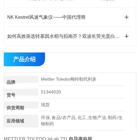
NK Kestrel风速气象仪——中国代理商
如何高效筛选转基因水稻与拟南芥？双波长荧光蛋白观测灯应用指南
产品介绍
Mettler Toledo/梅特勒托利多
品牌
51344020
货号
现货
供货周期
环保,食品/农产品,化工,生物产业,制药/生
应用领域
物制药
METTLER TOLEDO InLab 731
电导率电极