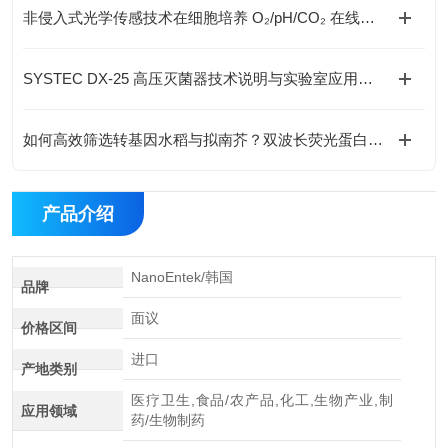
非侵入式光学传感技术在细胞培养 O₂/pH/CO₂ 在线监测中的应用
SYSTEC DX-25 高压灭菌器技术说明与实验室应用解析
如何高效筛选转基因水稻与拟南芥？双波长荧光蛋白观测灯应用指南
产品介绍
NanoEntek/韩国
品牌
面议
价格区间
进口
产地类别
医疗卫生,食品/农产品,化工,生物产业,制
应用领域
药/生物制药