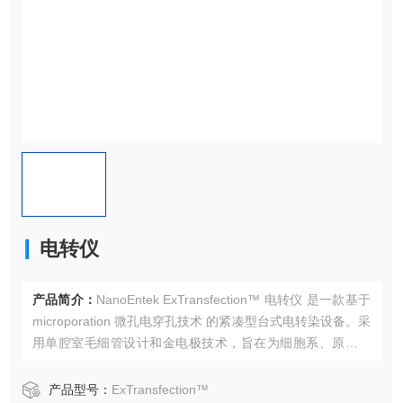
电转仪
产品简介：
NanoEntek ExTransfection™ 电转仪 是一款基于
microporation 微孔电穿孔技术 的紧凑型台式电转染设备。采
用单腔室毛细管设计和金电极技术，旨在为细胞系、原代细
胞及干细胞提供高效、高存活率（high viability） 的转染体
验。
产品型号：
ExTransfection™