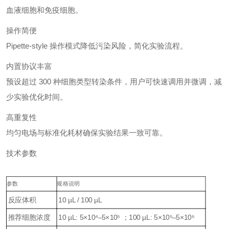
血液细胞和免疫细胞。
操作简便
Pipette-style 操作模式降低污染风险，简化实验流程。
内置协议丰富
预设超过 300 种细胞类型转染条件，用户可快速调用并微调，减
少实验优化时间。
高重复性
均匀电场与标准化耗材确保实验结果一致可靠。
技术参数
参数
规格说明
反应体积
10 µL / 100 µL
推荐细胞浓度
10 µL: 5×10⁴–5×10⁵ ；100 µL: 5×10⁵–5×10⁶