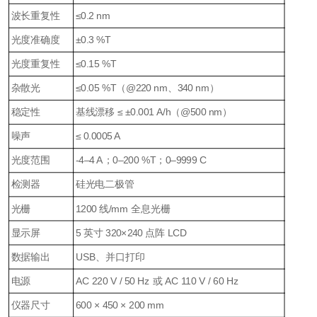
波长重复性
≤0.2 nm
光度准确度
±0.3 %T
光度重复性
≤0.15 %T
杂散光
≤0.05 %T（@220 nm、340 nm）
稳定性
基线漂移 ≤ ±0.001 A/h（@500 nm）
噪声
≤ 0.0005 A
光度范围
-4–4 A；0–200 %T；0–9999 C
检测器
硅光电二极管
光栅
1200 线/mm 全息光栅
显示屏
5 英寸 320×240 点阵 LCD
数据输出
USB、并口打印
电源
AC 220 V / 50 Hz 或 AC 110 V / 60 Hz
仪器尺寸
600 × 450 × 200 mm