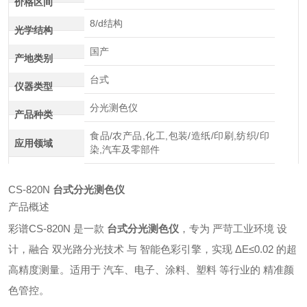
价格区间
8/d结构
光学结构
国产
产地类别
台式
仪器类型
分光测色仪
产品种类
食品/农产品,化工,包装/造纸/印刷,纺织/印
应用领域
染,汽车及零部件
CS-820N
台式分光测色仪
产品概述
彩谱CS-820N 是一款
台式分光测色仪
，专为 严苛工业环境 设
计，融合 双光路分光技术 与 智能色彩引擎，实现 ΔE≤0.02 的超
高精度测量。适用于 汽车、电子、涂料、塑料 等行业的 精准颜
色管控。