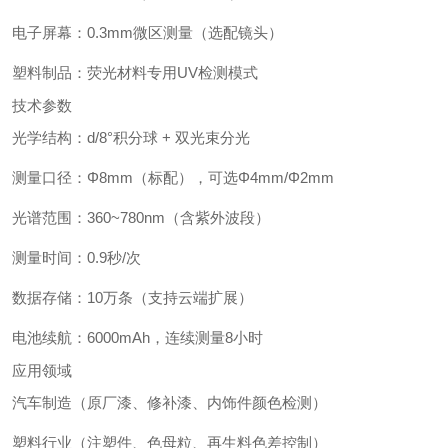
电子屏幕：0.3mm微区测量（选配镜头）
塑料制品：荧光材料专用UV检测模式
技术参数
光学结构：d/8°积分球 + 双光束分光
测量口径：Φ8mm（标配），可选Φ4mm/Φ2mm
光谱范围：360~780nm（含紫外波段）
测量时间：0.9秒/次
数据存储：10万条（支持云端扩展）
电池续航：6000mAh，连续测量8小时
应用领域
汽车制造（原厂漆、修补漆、内饰件颜色检测）
塑料行业（注塑件、色母粒、再生料色差控制）