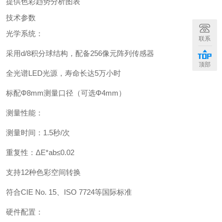
提供色彩趋势分析图表
技术参数
光学系统：
联系
采用d/8积分球结构，配备256像元阵列传感器
顶部
全光谱LED光源，寿命长达5万小时
标配Φ8mm测量口径（可选Φ4mm）
测量性能：
测量时间：1.5秒/次
重复性：ΔE*ab≤0.02
支持12种色彩空间转换
符合CIE
No. 1
5、ISO 7724等国际标准
硬件配置：