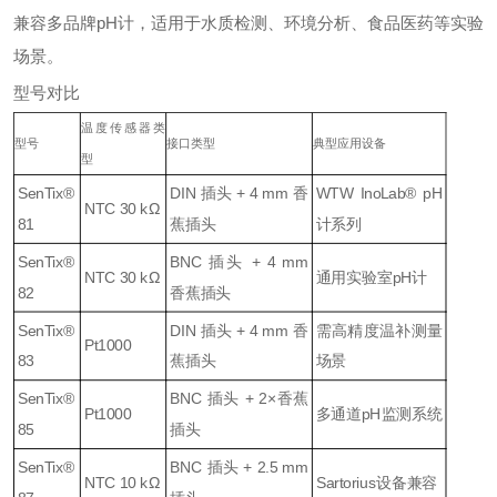
兼容多品牌pH计，适用于水质检测、环境分析、食品医药等实验
场景。
型号对比
温度传感器类
型号
接口类型
典型应用设备
型
SenTix®
DIN 插头 + 4 mm 香
WTW InoLab® pH
NTC 30 kΩ
81
蕉插头
计系列
SenTix®
BNC 插头 + 4 mm
NTC 30 kΩ
通用实验室pH计
82
香蕉插头
SenTix®
DIN 插头 + 4 mm 香
需高精度温补测量
Pt1000
83
蕉插头
场景
SenTix®
BNC 插头 + 2×香蕉
Pt1000
多通道pH监测系统
85
插头
SenTix®
BNC 插头 + 2.5 mm
NTC 10 kΩ
Sartorius设备兼容