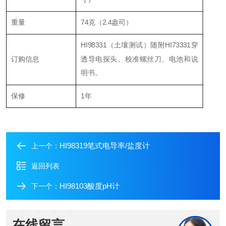
重量
74克（2.4盎司）
HI98331（土壤测试）随附HI73331穿
订购信息
透导电探头、校准螺丝刀、电池和说
明书。
保修
1年
HI98319笔式电导率/盐度计
上一个：
返回列表
HI98103酸度pH计
下一个：
在线留言