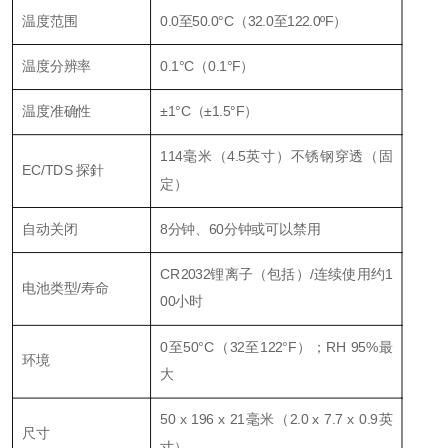
温度范围
0.0至50.0°C（32.0至122.0ºF）
温度分辨率
0.1°C（0.1°F）
温度准确性
±1°C（±1.5°F）
114毫米（4.5英寸）不锈钢穿透（固
EC/TDS 探針
定）
自动关闭
8分钟、60分钟或可以禁用
CR2032锂离子（包括）/连续使用约1
电池类型/寿命
00小时
0至50°C（32至122°F）；RH 95%最
环境
大
50 x 196 x 21毫米（2.0 x 7.7 x 0.9英
尺寸
寸）