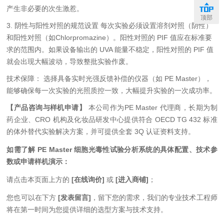
产生非必要的次生激惹。
顶部
3. 阴性与阳性对照的规范设置 每次实验必须设置溶剂对照（阴性）
和阳性对照（如Chlorpromazine）。阳性对照的 PIF 值应在标准要
求的范围内。如果设备输出的 UVA 能量不稳定，阳性对照的 PIF 值
就会出现大幅波动，导致整批实验作废。
技术保障： 选择具备实时光强反馈补偿的仪器（如 PE Master），
能够确保每一次实验的光照质控一致，大幅提升实验的一次成功率。
【产品咨询与样机申请】
本公司作为PE Master 代理商，长期为制
药企业、CRO 机构及化妆品研发中心提供符合 OECD TG 432 标准
的体外替代实验解决方案，并可提供全套 3Q 认证资料支持。
如需了解 PE Master 细胞光毒性试验分析系统的具体配置、技术参
数或申请样机演示：
请点击本页面上方的
[在线询价]
或
[进入商铺]
；
您也可以在下方
[发表留言]
，留下您的需求，我们的专业技术工程师
将在第一时间为您提供详细的选型方案与技术支持。