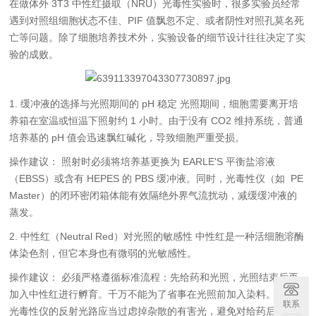
在做体外 3T3 中性红摄取（NRU）光毒性实验时，很多实验员经常
遇到对照组细胞状态不佳、PIF 值飘忽不定、或者阴性对照孔莫名死
亡等问题。除了细胞培养技术外，实验设备的细节设计往往决定了实
验的成败。
1. 缓冲液的选择与光照期间的 pH 稳定 光照期间，细胞需要离开培
养箱在室温或恒温下照射约 1 小时。由于没有 CO2 维持系统，普通
培养基的 pH 值会迅速飘红碱化，导致细胞严重受损。
操作建议： 照射时必须将培养基更换为 EARLE'S 平衡盐溶液
（EBSS）或含有 HEPES 的 PBS 缓冲液。同时，光毒性仪（如 PE
Master）的闭环密闭箱体能有效隔绝外界气流扰动，减缓缓冲液的
蒸发。
2. 中性红（Neutral Red）对光照的敏感性 中性红是一种活细胞溶酶
体染色剂，但它本身也有微弱的光敏感性。
操作建议： 必须严格遵循标准流程：先给药和光照，光照结束后再
加入中性红进行孵育。千万不能为了省事在光照前加入染料。同时，
联系
光毒性仪的反射光路应当过虑掉杂散的有害光，避免对给药后的细胞