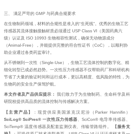
三、 满足严苛的 GMP 与药典合规要求
在生物制药领域，材料的合规性是准入的“生死线"。优秀的生物工艺
传感器其流体接触接触材质必须通过 USP Class VI（美国药典六
级）认证及 ISO 10993 生物相容性测试，确保无动物源成分
（Animal-Free），并能提供完整的符合性证书（CoC），以顺利协
助企业通过各类药监审计。
从不锈钢到一次性（Single-Use），生物工艺流体控制的数字化、精
细化转型已成必然趋势。一次性压力传感器不仅帮助药厂和科研机构
节省了大量的验证时间和运行成本，更以高精度、低风险的特性，为
生物药的安全生产保驾护航。
本文作者及产品供应提示：
我们致力于为生物制药、生命科学及科
研院校提供高品质的流体控制与传感解决方案。
【主营产品】
：现货供应美国派克汉尼汾（Parker Hannifin）
SciLog® SciPres® 一次性压力传感器
、SciCon® 电导率传感器、
SciTemp® 温度传感器及配套监测仪表、传输管路组件。
【服务支
持】
：可提供原厂技术选型单页、USP Class VI 认证证书样本及一