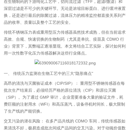
在生物制药的下游纯化工艺中，切向流过滤（TFF，超滤/微滤）和
深层过滤是不可少的关键环节。无论是浓缩目标蛋白、进行缓冲液置
换，还是进行最后的除菌过滤，流体压力的精准监控都直接关系到产
品的收率、质量以及整个工艺的安全。
传统不锈钢压力表或重用型压力传感器虽然技术成熟，但在当前追求
高效、合规、快速切换的生物制药（尤其是单抗、疫苗及 CDMO 行
业）背景下，其弊端正逐渐显现。本文将结合工艺实际，探讨如何利
用一次性数字化压力传感器解决这些行业痛点。
一、 传统压力监测在生物工艺中的三大“隐形痛点"
高昂的清洗与灭菌验证成本（CIP/SIP）： 重用型不锈钢传感器在每
批次生产结束后，必须经历严格的原位清洗（CIP）和原位灭菌
（SIP）。为了通过 GMP 审计，企业需要准备大量的验证文件，耗
费巨额的注射用水（WFI）和高压蒸汽，设备停机时间长，极大限制
了生产线的产能切换。
交叉污染的潜在风险： 在多产品共线的 CDMO 车间，传统传感器如
果清洗不好，极易造成批次间或产品间的交叉污染。对于动辄价值数