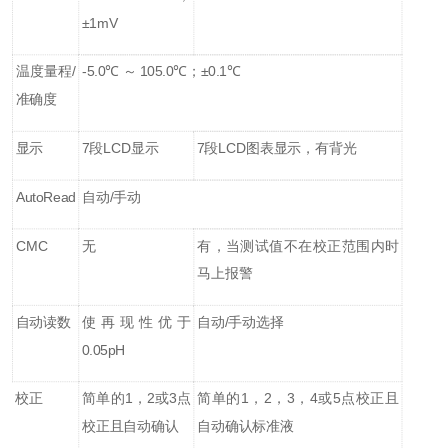
±1mV
温度量程/
-5.0℃ ～ 105.0℃；±0.1℃
准确度
显示
7段LCD显示
7段LCD图表显示，有背光
AutoRead
自动/手动
CMC
无
有，当测试值不在校正范围内时
马上报警
自动读数
使再现性优于
自动/手动选择
0.05pH
校正
简单的1，2或3点
简单的1，2，3，4或5点校正且
校正且自动确认
自动确认标准液