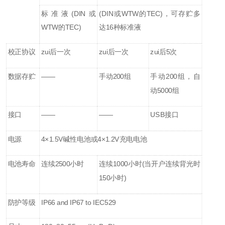
标准液(DIN或
(DIN或WTW的TEC)，可存贮多
WTW的TEC)
达16种标准液
校正协议
zui后一次
zui后一次
zui后5次
数据存贮
——
手动200组
手动200组，自
动5000组
接口
——
——
USB接口
电源
4×1.5V碱性电池或4×1.2V充电电池
电池寿命
连续2500小时
连续1000小时(当开户连续背光时
150小时)
防护等级
IP66 and IP67 to IEC529