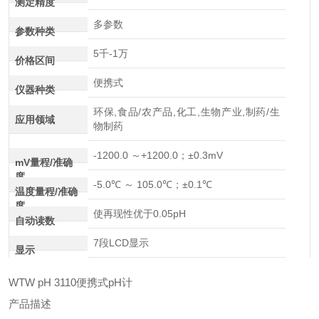
测定精度
多参数
参数种类
5千-1万
价格区间
便携式
仪器种类
环保,食品/农产品,化工,生物产业,制药/生
应用领域
物制药
-1200.0 ～+1200.0；±0.3mV
mV量程/准确
度
-5.0℃ ～ 105.0℃；±0.1℃
温度量程/准确
度
使再现性优于0.05pH
自动读数
7段LCD显示
显示
WTW pH 3110便携式pH计
产品描述