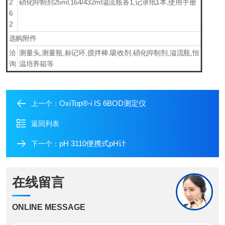
2
硝化抑制剂25ml,164/432ml溢流瓶各1,记录纸1本,使用手册
6
2
选购附件
洽
测量头,测量瓶,标记环,搅拌棒,吸收剂,硝化抑制剂,溢流瓶,恒
询
温培养箱等
OxiTop®-i IS 6BOD测定仪
上一个：
返回列表
pH 3110便携式pH计
下一个：
在线留言
ONLINE MESSAGE