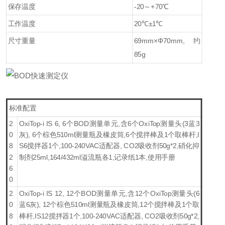
保存温度
-20～+70℃
工作温度
20℃±1℃
尺寸重量
69mm×Φ70mm, 约
85g
标准
配置
2
OxiTop-i IS 6, 6个BOD测量单元,含6个OxiTop测量头(3蓝3
0
灰), 6个棕色510ml测量瓶及橡皮筒,6个搅拌棒及1个取棒杆,I
8
S6搅拌器1个,100-240VAC适配器, CO2吸收剂50g*2,硝化抑
2
制剂25ml,164/432ml溢流瓶各1,记录纸1本,使用手册
6
0
2
OxiTop-i IS 12, 12个BOD测量单元,含12个OxiTop测量头(6
0
蓝6灰), 12个棕色510ml测量瓶及橡皮筒,12个搅拌棒及1个取
8
棒杆,IS12搅拌器1个,100-240VAC适配器, CO2吸收剂50g*2,