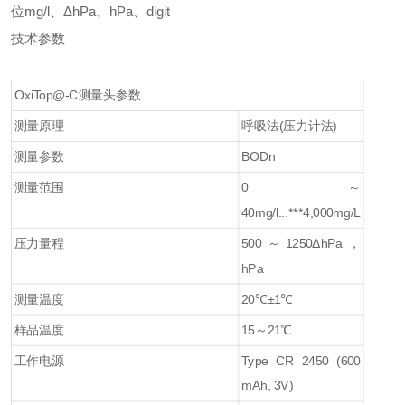
位mg/l、ΔhPa、hPa、digit
技术参数
Ox
i
Top@-C测量头参数
测量原理
呼吸法(压力计法)
测量参数
BODn
测量范围
0～
40mg/l...***4,000mg/L
压力量程
500～1250ΔhPa，
hPa
测量温度
20℃±1℃
样品温度
15～21℃
工作电源
Type CR 2450 (600
mAh, 3V)