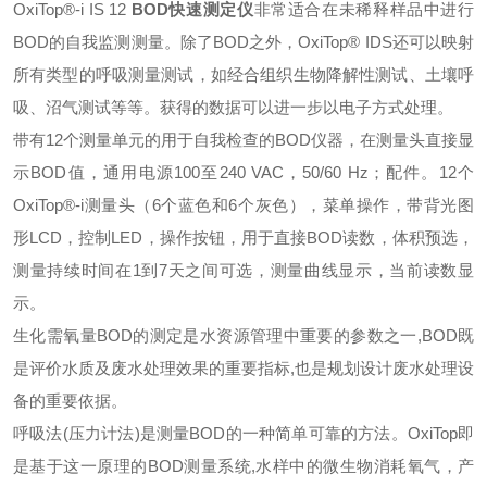
OxiTop®-i IS 12
BOD快速测定仪
非常适合在未稀释样品中进行
BOD的自我监测测量。除了BOD之外，OxiTop® IDS还可以映射
所有类型的呼吸测量测试，如经合组织生物降解性测试、土壤呼
吸、沼气测试等等。获得的数据可以进一步以电子方式处理。
带有12个测量单元的用于自我检查的BOD仪器，在测量头直接显
示BOD值，通用电源100至240 VAC，50/60 Hz；配件。12个
OxiTop®-i测量头（6个蓝色和6个灰色），菜单操作，带背光图
形LCD，控制LED，操作按钮，用于直接BOD读数，体积预选，
测量持续时间在1到7天之间可选，测量曲线显示，当前读数显
示。
生化需氧量BOD的测定是水资源管理中重要的参数之一,BOD既
是评价水质及废水处理效果的重要指标,也是规划设计废水处理设
备的重要依据。
呼吸法(压力计法)是测量BOD的一种简单可靠的方法。OxiTop即
是基于这一原理的BOD测量系统,水样中的微生物消耗氧气，产