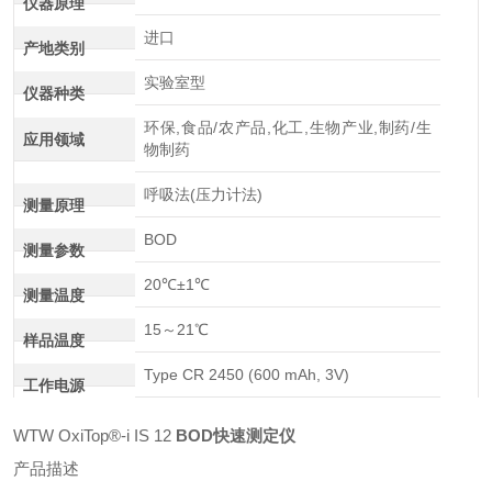
仪器原理
进口
产地类别
实验室型
仪器种类
环保,食品/农产品,化工,生物产业,制药/生
应用领域
物制药
呼吸法(压力计法)
测量原理
BOD
测量参数
20℃±1℃
测量温度
15～21℃
样品温度
Type CR 2450 (600 mAh, 3V)
工作电源
WTW OxiTop®-i IS 12
BOD快速测定仪
产品描述