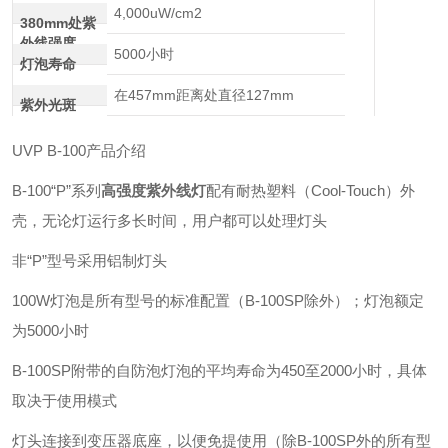
4,000uW/cm2
380mm处紫
外线强度
5000小时
灯泡寿命
在457mm距离处直径127mm
紫外光斑
UVP B-100产品介绍
B-100“P”系列
高强度紫外线灯
配有耐热塑料（Cool-Touch）外
壳，无论灯运行多长时间，用户都可以处理灯头
非“P”型号采用铝制灯头
100W灯泡是所有型号的标准配置（B-100SP除外）；灯泡额定
为5000小时
B-100SP附带的自防泡灯泡的平均寿命为450至2000小时，具体
取决于使用模式
灯头连接到变压器底座，以便免提使用（除B-100SP外的所有型