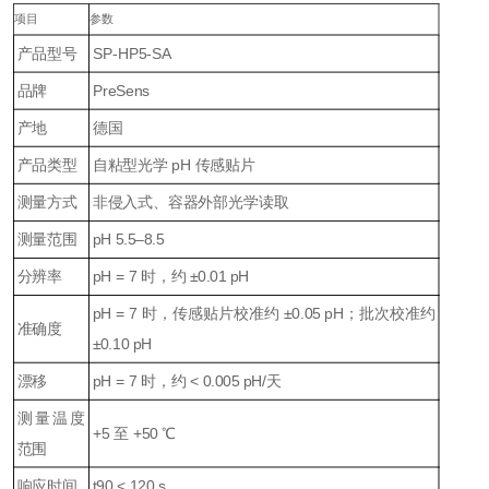
项目
参数
产品型号
SP-HP5-SA
品牌
PreSens
产地
德国
产品类型
自粘型光学 pH 传感贴片
测量方式
非侵入式、容器外部光学读取
测量范围
pH 5.5–8.5
分辨率
pH = 7 时，约 ±0.01 pH
pH = 7 时，传感贴片校准约 ±0.05 pH；批次校准约
准确度
±0.10 pH
漂移
pH = 7 时，约 < 0.005 pH/天
测量温度
+5 至 +50 ℃
范围
响应时间
t90 < 120 s