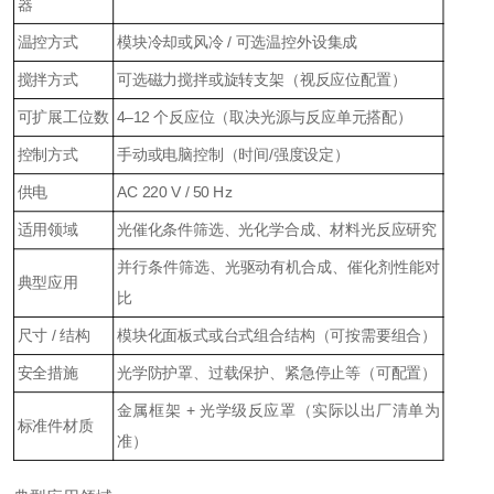
器
温控方式
模块冷却或风冷 / 可选温控外设集成
搅拌方式
可选磁力搅拌或旋转支架（视反应位配置）
可扩展工位数
4–12 个反应位（取决光源与反应单元搭配）
控制方式
手动或电脑控制（时间/强度设定）
供电
AC 220 V / 50 Hz
适用领域
光催化条件筛选、光化学合成、材料光反应研究
并行条件筛选、光驱动有机合成、催化剂性能对
典型应用
比
尺寸 / 结构
模块化面板式或台式组合结构（可按需要组合）
安全措施
光学防护罩、过载保护、紧急停止等（可配置）
金属框架 + 光学级反应罩（实际以出厂清单为
标准件材质
准）