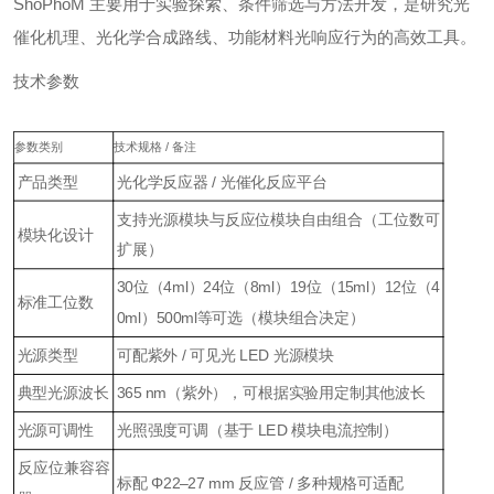
ShoPhoM 主要用于实验探索、条件筛选与方法开发，是研究光
催化机理、光化学合成路线、功能材料光响应行为的高效工具。
技术参数
参数类别
技术规格 / 备注
产品类型
光化学反应器 / 光催化反应平台
支持光源模块与反应位模块自由组合（工位数可
模块化设计
扩展）
30位（4ml）24位（8ml）19位（15ml）12位（4
标准工位数
0ml）500ml等可选（模块组合决定）
光源类型
可配紫外 / 可见光 LED 光源模块
典型光源波长
365 nm（紫外），可根据实验用定制其他波长
光源可调性
光照强度可调（基于 LED 模块电流控制）
反应位兼容容
标配 Φ22–27 mm 反应管 / 多种规格可适配