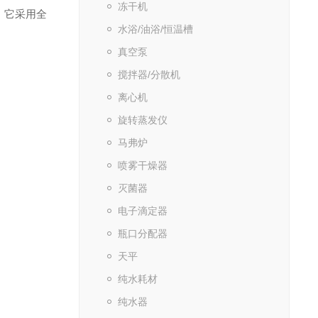
冻干机
计。它采用全
水浴/油浴/恒温槽
真空泵
搅拌器/分散机
离心机
旋转蒸发仪
马弗炉
喷雾干燥器
灭菌器
电子滴定器
瓶口分配器
天平
纯水耗材
纯水器