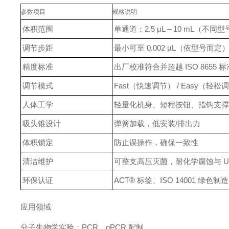
参数项目
规格说明
体积范围
单通道：2.5 µL – 10 mL（不同
调节步距
最小可至 0.002 µL（依型号而定
精度标准
出厂校准符合并超越 ISO 8655 标
调节模式
Fast（快速调节） / Easy（轻松
人体工学
轻量化机身、短程按钮、指钩支
吸头锥设计
弹簧加载，低安装/排出力
体积锁定
防止误操作，确保一致性
清洁维护
可整支高压灭菌，耐化学腐蚀与 U
环保认证
ACT® 标签、ISO 14001 绿色制造
应用领域
分子生物学实验：PCR、qPCR 配制