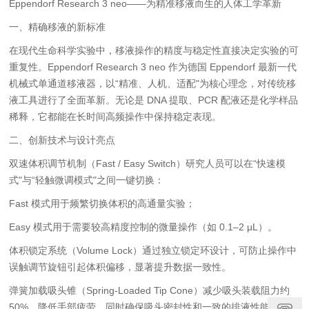
Eppendorf Research 3 neo——为精准移液而生的人体工学革新
一、精确移液的新标准
在现代生命科学实验中，移液操作的精度与稳定性直接决定实验的可
重复性。Eppendorf Research 3 neo 作为德国 Eppendorf 最新一代
机械式单通道移液器，以“精准、人机、适配"为核心理念，对传统移
液工具进行了全面革新。
无论是 DNA 提取、PCR 配液还是化学样品
稀释，它都能在长时间高频操作中保持稳定表现。
二、创新技术与设计亮点
双速体积调节机制（Fast / Easy Switch）
研究人员可以在“快速模
式"与“轻触微调模式"之间一键切换：
Fast 模式用于频繁切换体积的高通量实验；
Easy 模式用于需要较高精度控制的微量操作（如 0.1–2 µL）。
体积锁定系统（Volume Lock）
通过独立锁定环设计，可防止操作中
误触调节旋钮引起体积偏移，
显著提升数据一致性。
弹簧加载吸头锥（Spring-Loaded Tip Cone）
减少吸头装载阻力约
50%，降低手部疲劳，
同时确保吸头密封性和一致的排液性能。