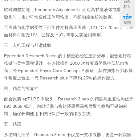
联系
临时调整功能（Temporary Adjustment）
面对高黏度液体或非标准
吸头时，用户可快速修正体积输出，
不影响原始校准数据。
顶部
可灭菌与化学耐受性
下部组件支持高压灭菌（121 °C / 20 min），
表
面材料可耐受 UV、乙醇及 H₂O₂ 等常见实验消毒剂。
三、人机工程与舒适体验
Eppendorf Research 3 neo 的手柄重心经过重新分布，配合短行程
按键与柔性回弹设计，在连续操作 1000 次移液后仍保持低肌肉负
荷。
经 Eppendorf PhysioCare Concept™ 验证，其在拇指压力和操
作角度上较上一代 Research plus 下降约 25% 的操作应力。
四、精度与可靠性
配合原装 epT.I.P.S.® 吸头，Research 3 neo 的精度与重复性均优于
ISO 8655 标准。内部活塞与密封环采用高密度聚合物和不锈钢材
料，确保长期使用下依旧保持一致的移液曲线。
五、结语
从结构到细节，Research 3 neo 不仅是一支移液器，更是一种实验