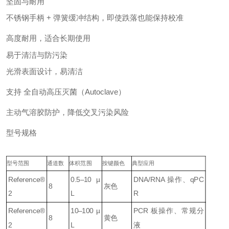
坚固与耐用
不锈钢手柄 + 弹簧缓冲结构，即使跌落也能保持校准
高度耐用，适合长期使用
易于清洁与防污染
光滑表面设计，易清洁
支持 全自动高压灭菌（Autoclave）
主动气溶胶防护，降低交叉污染风险
型号规格
型号范围
通道数
体积范围
按键颜色
典型应用
Reference®
0.5–10 µ
DNA/RNA 操作、qPC
8
灰色
2
L
R
Reference®
10–100 µ
PCR 板操作、常规分
8
黄色
2
L
液