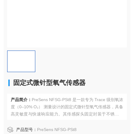
固定式微针型氧气传感器
产品简介：
PreSens NFSG‑PSt8 是一款专为 Trace 级别氧浓
度（0–10% O₂） 测量设计的固定式微针型氧气传感器，具备
高灵敏度与快速响应能力。其传感探头固定封装于不锈钢针
管内，适合穿刺式测量，如插入食品或药品包装、密封容器
等系统中进行无破坏性的原位检测。
产品型号：
PreSens NFSG‑PSt8