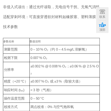
非侵入式读出：通过光纤读取，无电信号干扰、无氧气消耗
适配穿刺环境：可直接穿透软封材料如橡胶塞、塑料薄膜等
联系
技术参数
顶部
参数名称
数值说明
测量范围
0 – 10 % O₂（约 0 – 4.5 mg/L 溶解氧）
检测下限
0.007 % O₂
±0.002 % @ 0.008 % O₂；±0.06 % @ 2.5 % O
分辨率
₂
精度（+20 °C）
±0.007 % O₂ 或 ±3 %（取较大值）
响应时间 (t₉₀)
< 3 秒（气相）
操作温度范围
0 – 50 °C
校准方式
两点校准：0% 与空气饱和氧