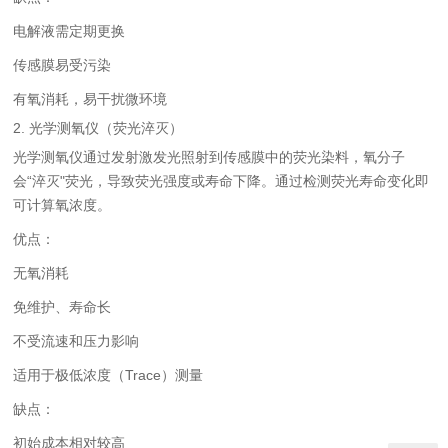
电解液需定期更换
传感膜易受污染
有氧消耗，易干扰微环境
2. 光学测氧仪（荧光淬灭）
光学测氧仪通过发射激发光照射到传感膜中的荧光染料，氧分子
会“淬灭"荧光，导致荧光强度或寿命下降。通过检测荧光寿命变化即
可计算氧浓度。
优点：
无氧消耗
免维护、寿命长
不受流速和压力影响
适用于极低浓度（Trace）测量
缺点：
初始成本相对较高