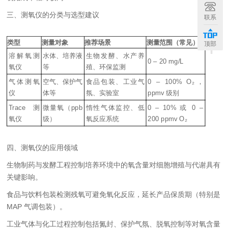
三、测氧仪的分类与选型建议
联系
+
类型
测量对象
推荐场景
测量范围（常见）
顶部
溶解氧测
水体、培养液
生物发酵、水产养
0 – 20 mg/L
氧仪
等
殖、环保监测
气体测氧
空气、保护气
食品包装、工业气
0 – 100% O₂，
仪
体等
氛、实验室
ppmv 级别
Trace 测
微量氧（ppb
惰性气体监控、低
0 – 10% 或 0 –
氧仪
级）
氧反应系统
200 ppmv O₂
四、测氧仪的应用领域
生物制药与发酵工程
控制培养环境中的氧含量对细胞增殖与代谢具有
关键影响。
食品与饮料包装
检测残氧可避免氧化反应，延长产品保质期（特别是
MAP 气调包装）。
工业气体与化工过程控制
包括氮封、保护气氛、脱氧控制等对氧含量