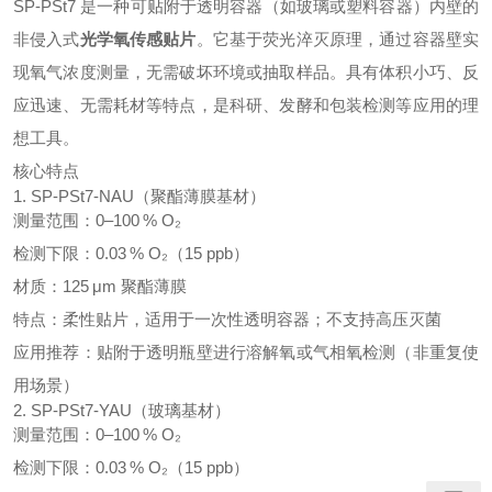
SP‑PSt7 是一种可贴附于透明容器（如玻璃或塑料容器）内壁的
非侵入式
光学氧传感贴片
。它基于荧光淬灭原理，通过容器壁实
现氧气浓度测量，无需破坏环境或抽取样品。具有体积小巧、反
应迅速、无需耗材等特点，是科研、发酵和包装检测等应用的理
想工具。
核心特点
1. SP‑PSt7‑NAU（聚酯薄膜基材）
测量范围：0–100 % O₂
检测下限：0.03 % O₂（15 ppb）
材质：125 μm 聚酯薄膜
特点：柔性贴片，适用于一次性透明容器；不支持高压灭菌
应用推荐：贴附于透明瓶壁进行溶解氧或气相氧检测（非重复使
用场景）
2. SP‑PSt7‑YAU（玻璃基材）
测量范围：0–100 % O₂
检测下限：0.03 % O₂（15 ppb）