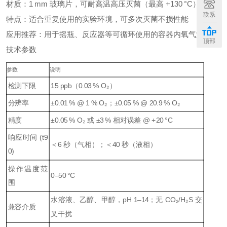
材质：1 mm 玻璃片，可耐高温高压灭菌（最高 +130 °C）
联系
特点：适合重复使用的实验环境，可多次灭菌不损性能
应用推荐：用于摇瓶、反应器等可循环使用的容器内氧气测量
顶部
技术参数
参数
说明
检测下限
15 ppb（0.03 % O₂）
分辨率
±0.01 % @ 1 % O₂；±0.05 % @ 20.9 % O₂
精度
±0.05 % O₂ 或 ±3 % 相对误差 @ +20 °C
响应时间 (t9
＜6 秒（气相）；＜40 秒（液相）
0)
操作温度范
0–50 °C
围
水溶液、乙醇、甲醇，pH 1–14；无 CO₂/H₂S 交
兼容介质
叉干扰