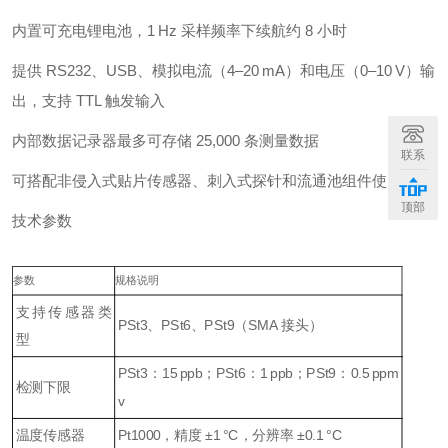
内置可充电锂电池，1 Hz 采样频率下续航约 8 小时
提供 RS232、USB、模拟电流（4–20 mA）和电压（0–10 V）输
出，支持 TTL 触发输入
内部数据记录器最多可存储 25,000 条测量数据
联系
可搭配非侵入式贴片传感器、刺入式探针和流通池组件使用
顶部
技术参数
参数
规格说明
支持传感器类
PSt3、PSt6、PSt9（SMA 接头）
型
PSt3：15 ppb；PSt6：1 ppb；PSt9：0.5 ppm
检测下限
v
温度传感器
Pt1000，精度 ±1 °C，分辨率 ±0.1 °C