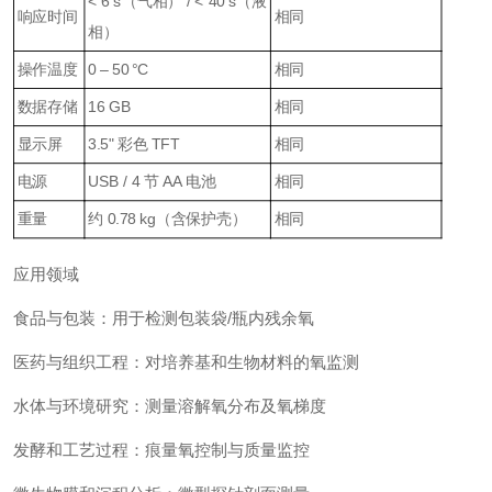
< 6 s（气相） / < 40 s（液
响应时间
相同
相）
操作温度
0 – 50 °C
相同
数据存储
16 GB
相同
显示屏
3.5" 彩色 TFT
相同
电源
USB / 4 节 AA 电池
相同
重量
约 0.78 kg（含保护壳）
相同
应用领域
食品与包装：用于检测包装袋/瓶内残余氧
医药与组织工程：对培养基和生物材料的氧监测
水体与环境研究：测量溶解氧分布及氧梯度
发酵和工艺过程：痕量氧控制与质量监控