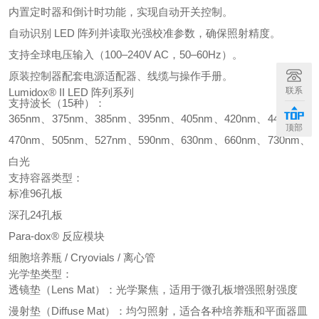
内置定时器和倒计时功能，实现自动开关控制。
自动识别 LED 阵列并读取光强校准参数，确保照射精度。
支持全球电压输入（100–240V AC，50–60Hz）。
原装控制器配套电源适配器、线缆与操作手册。
联系
Lumidox® II LED 阵列系列
支持波长（15种）：
365nm、375nm、385nm、395nm、405nm、420nm、445nm、
顶部
470nm、505nm、527nm、590nm、630nm、660nm、730nm、
白光
支持容器类型：
标准96孔板
深孔24孔板
Para-dox® 反应模块
细胞培养瓶 / Cryovials / 离心管
光学垫类型：
透镜垫（Lens Mat）：光学聚焦，适用于微孔板增强照射强度
漫射垫（Diffuse Mat）：均匀照射，适合各种培养瓶和平面器皿