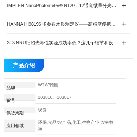
IMPLEN NanoPhotometer® N120：12通道微量分光检测助力核酸与蛋白分析提效
HANNA HI98196 多参数水质测定仪——高精度便携式水质分析解决方案
3T3 NRU细胞光毒性实验成功率低？这几个细节和设备选型很关键
产品介绍
WTW/德国
品牌
103816、103817
货号
现货
供货周期
环保,食品/农产品,化工,生物产业,农林牧
应用领域
渔