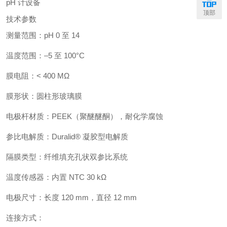
pH 计设备
顶部
技术参数
测量范围：pH 0 至 14
温度范围：–5 至 100°C
膜电阻：< 400 MΩ
膜形状：圆柱形玻璃膜
电极杆材质：PEEK（聚醚醚酮），耐化学腐蚀
参比电解质：Duralid® 凝胶型电解质
隔膜类型：纤维填充孔状双参比系统
温度传感器：内置 NTC 30 kΩ
电极尺寸：长度 120 mm，直径 12 mm
连接方式：