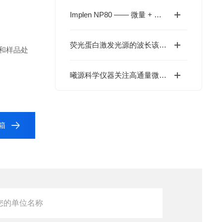
Implen NP80 —— 微量 + 比色皿双模式的全能 UV-Vis
荧光蛋白激发光源的波长该如何选择？
验和样品处
曦源科学仪器关注高通量微量检测需求，推荐 IMPLEN NanoPhotometer® N120
温箱