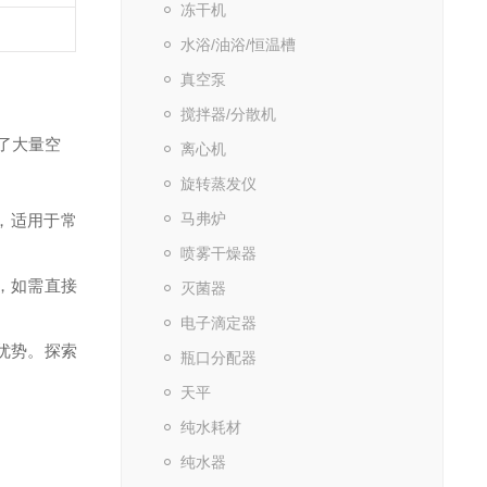
冻干机
水浴/油浴/恒温槽
真空泵
搅拌器/分散机
省了大量空
离心机
旋转蒸发仪
马弗炉
发，适用于常
喷雾干燥器
al，如需直接
灭菌器
电子滴定器
持优势。探索
瓶口分配器
天平
纯水耗材
纯水器