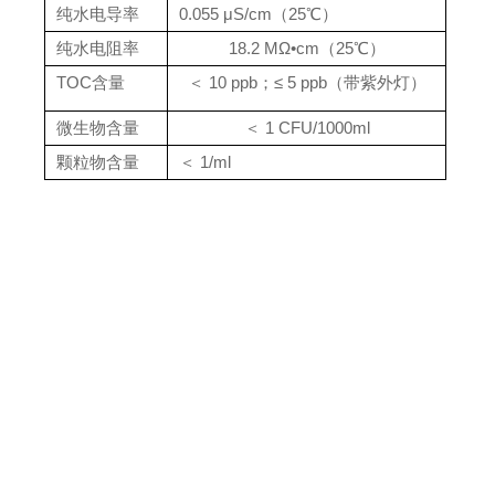
纯水电导率
0.055 μS/cm（25℃）
纯水电阻率
18.2 MΩ•cm（25℃）
TOC含量
＜ 10 ppb；≤ 5 ppb（带紫外灯）
微生物含量
＜
1 CFU/1000ml
颗粒物含量
＜ 1/ml