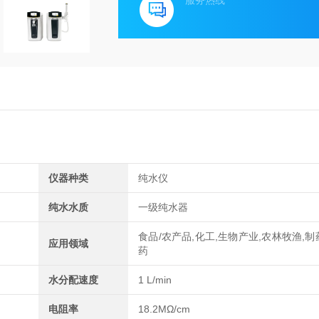
服务热线
仪器种类
纯水仪
纯水水质
一级纯水器
食品/农产品,化工,生物产业,农林牧渔,制
应用领域
药
水分配速度
1 L/min
电阻率
18.2MΩ/cm