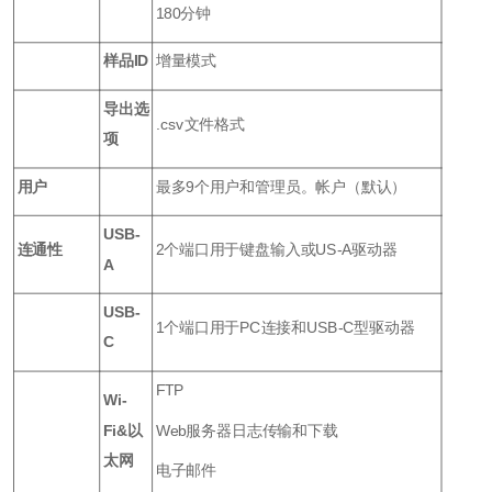
180分钟
样品ID
增量模式
导出选
.csv文件格式
项
用户
最多9个用户和管理员。帐户（默认）
USB-
连通性
2个端口用于键盘输入或US-A驱动器
A
USB-
1个端口用于PC连接和USB-C型驱动器
C
FTP
Wi-
Fi&以
Web服务器日志传输和下载
太网
电子邮件