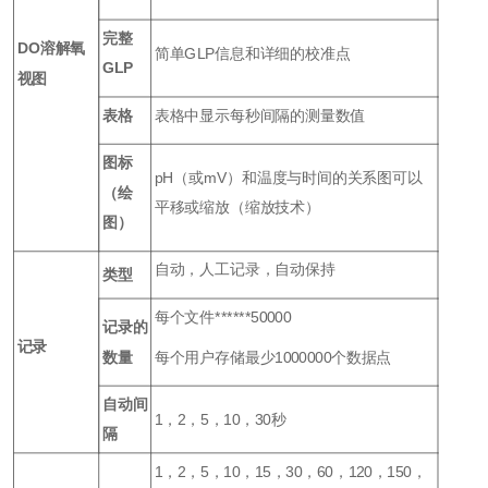
完整
DO溶解氧
简单GLP信息和详细的校准点
GLP
视图
表格
表格中显示每秒间隔的测量数值
图标
pH（或mV）和温度与时间的关系图可以
（绘
平移或缩放（缩放技术）
图）
自动，人工记录，自动保持
类型
每个文件******50000
记录的
记录
数量
每个用户存储最少1000000个数据点
自动间
1，2，5，10，30秒
隔
1，2，5，10，15，30，60，120，150，