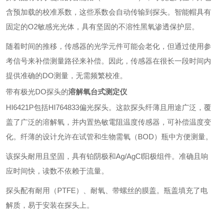
含预加载的校准系数，这些系数会自动传输到探头。智能帽具有
固定的O2敏感光光体，具有坚固的不溶性黑氧渗透保护层。
随着时间的推移，传感器的光学元件可能会老化，但通过使用参
考信号来补偿测量路径来补偿。因此，传感器在很长一段时间内
提供准确的DO测量，无需频繁校准。
带有极光DO探头的
溶解氧台式测定仪
HI6421P包括HI764833偏光探头。这款探头纤薄且用途广泛，覆
盖了广泛的溶解氧，并内置热敏電阻温度传感器，可补偿温度变
化。纤薄的设计允许在试管和生物需氧（BOD）瓶中方便测量。
该探头耐用且坚固，具有铂阴极和Ag/AgCl阳极组件。准确且响
应时间快，读数不依赖于流量。
探头配有耐用（PTFE）、耐氧、带螺丝的膜盖。瓶盖填充了电
解质，易于安装在探头上。