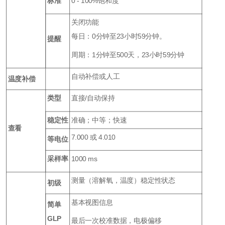
标准
0 - 100%饱和度
关闭功能
每日：0分钟至23小时59分钟。
提醒
周期：1分钟至500天，23小时59分钟
自动补偿或人工
温度补偿
类型
直接/自动保持
稳定性
准确；中等；快速
查看
7.000 或 4.010
等电位
采样率
1000 ms
测量（溶解氧，温度）稳定性状态
初级
基本视图信息
简单
GLP
最后一次校准数据，电极偏移