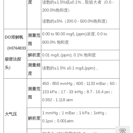
度
读数的±1.5%或±0.1%，取较大者（0.0 -
200.0%饱和度）
读数的±5%（200.0 - 500.0%饱和度）
0.00 to 90.00 mg/L (ppm)浓度; 0.0 to
测量范
DO溶解氧
600.0% 饱和度
围
（HI764833
解析度
0.01 mg/L (ppm); 0.1% 饱和度
极谱法探
测量精
头）
读数的±1.5% ±0.1 mg/L(ppm)，
度
450 - 850 mmHg；600 - 1133 mBar；60 -
测量范
133 kPa；17 - 33 inHg；8.7 - 16.4 psi；
围
0.592 - 1.118 atm
1 mmHg；1 mBar；1 kPa；1inHg；
大气压
解析度
0.1psi；0.001atm