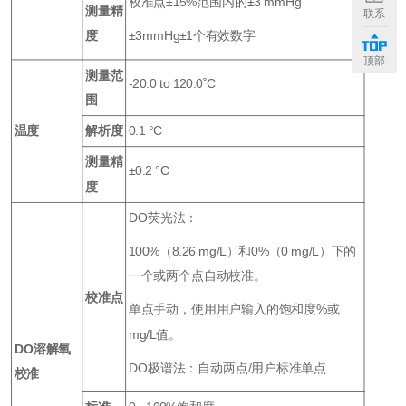
校准点±15%范围内的±3 mmHg
测量精
联系
度
±3mmHg±1个有效数字
顶部
测量范
-20.0 to 120.0˚C
围
温度
解析度
0.1 °C
测量精
±0.2 °C
度
DO荧光法：
100%（8.26 mg/L）和0%（0 mg/L）下的
一个或两个点自动校准。
校准点
单点手动，使用用户输入的饱和度%或
mg/L值。
DO溶解氧
DO极谱法：自动两点/用户标准单点
校准