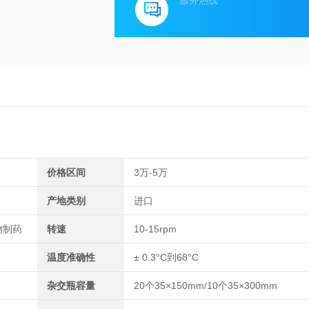
服务热线
价格区间
3万-5万
产地类别
进口
物制药
转速
10-15rpm
温度准确性
± 0.3°C到68°C
杂交瓶容量
20个35×150mm/10个35×300mm