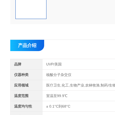
产品介绍
品牌
UVP/美国
仪器种类
核酸分子杂交仪
应用领域
医疗卫生,化工,生物产业,农林牧渔,制药/生
温度范围
室温至99.9℃
温度均匀性
± 0.1°C到68°C