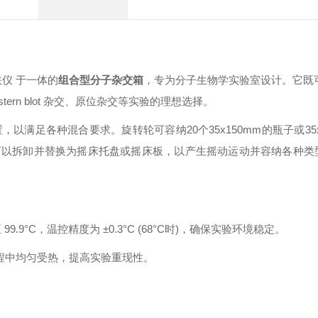
外交联仪 于一体的
组合型分子杂交箱
，专为分子生物学实验室设计。它既
estern blot 杂交、原位杂交等实验的理想选择。
满足各种混合要求。旋转轮可容纳20个35x150mm的瓶子或35x
转轮可以拆卸并替换为摇床托盘或摇床板，以产生摇动运动并容纳各种类
.9°C，温控精度为 ±0.3°C (68°C时)，确保实验环境稳定。
涤过程中均匀受热，提高实验重现性。