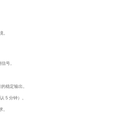
境。
测信号。
量的稳定输出。
认 5 分钟）。
需求。