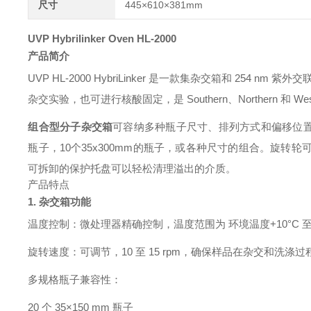
尺寸
445×610×381mm
UVP Hybrilinker Oven HL-2000
产品简介
UVP HL-2000 HybriLinker 是一款集杂交箱和 254 nm 紫
杂交实验，也可进行核酸固定，是 Southern、Northern 和 W
组合型分子杂交箱
可容纳多种瓶子尺寸、排列方式和偏移位置，以
瓶子，10个35x300mm的瓶子，或各种尺寸的组合。旋
可拆卸的保护托盘可以轻松清理溢出的介质。
产品特点
1. 杂交箱功能
温度控制：微处理器精确控制，温度范围为 环境温度+10°C 至 99
旋转速度：可调节，10 至 15 rpm，确保样品在杂交和洗
多规格瓶子兼容性：
20 个 35×150 mm 瓶子