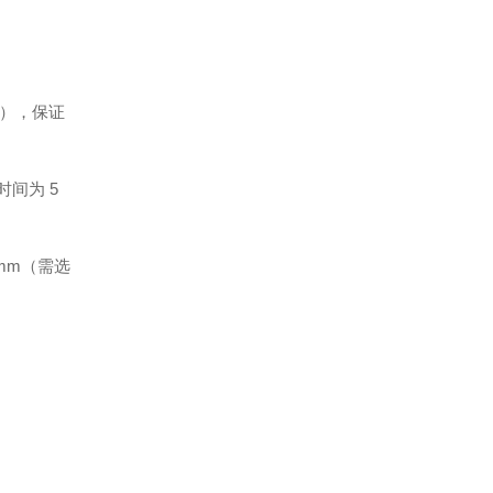
C时），保证
时间为 5
 mm（需选