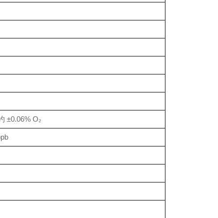
约 ±0.06% O₂
ppb