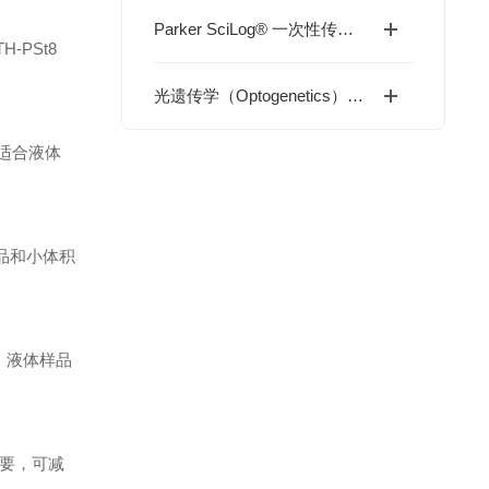
Parker SciLog® 一次性传感器解决方案：使生物工艺在线监测更高效、更可靠
PSt8
光遗传学（Optogenetics）持续升温，生物光刺激设备需求快速增长
也适合液体
样品和小体积
验、液体样品
要，可减