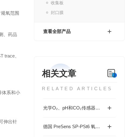
收集板
封口膜
 常规氧范围
查看全部产品
检测、药品
trace、
相关文章
RELATED ARTICLES
培养体系和小
光学O₂、pH和CO₂传感器在细胞培养与生物过程监测中的应用
端可伸出针
德国 PreSens SP-PSt6 氧气传感器贴片：非侵入式溶氧监测的技术与应用指南