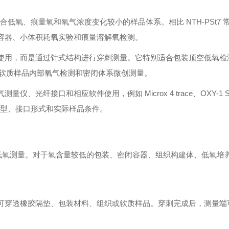
 O₂，适合低氧、痕量氧和氧气浓度变化较小的样品体系。相比 NTH-PSt7
密闭容器、小体积耗氧实验和痕量溶解氧检测。
内壁使用，而是通过针式结构进行穿刺测量。它特别适合包装顶空低氧
软质样品内部氧气检测和密闭体系微创测量。
量仪、光纤接口和相应软件使用，例如 Microx 4 trace、OXY-1 ST 
感器类型、接口形式和实际样品条件。
O₂ 范围内的低氧测量。对于氧含量较低的包装、密闭容器、组织构建体、低氧
针管可穿透橡胶隔垫、包装材料、组织或软质样品。穿刺完成后，测量