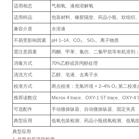
适用相态
气相氧、液相溶解氧
适用样品
包装材料、橡胶隔垫、药品小瓶、软组织
兼容介质
水溶液
不易受影响因素
pH 1–14、CO₂、SO₂、离子物质
需注意因素
丙酮、甲苯、氯仿、二氯甲烷等有机溶剂
消毒方式
70%乙醇或异丙醇处理
清洗方式
乙醇、皂液、去离子水
校准方式
两点校准：无氧环境 + 2–4% O₂ 第二校准
推荐读数仪
Microx 4 trace、OXY-1 ST trace、OXY-4 S
可选配件
手动微操纵器、自动微操纵器、固定夹具
典型应用
低氧包装检测、药品小瓶残氧检测、低氧
典型应用