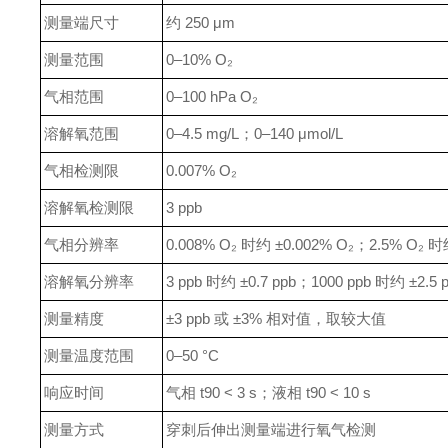
测量端尺寸
约 250 μm
测量范围
0–10% O₂
气相范围
0–100 hPa O₂
溶解氧范围
0–4.5 mg/L；0–140 μmol/L
气相检测限
0.007% O₂
溶解氧检测限
3 ppb
气相分辨率
0.008% O₂ 时约 ±0.002% O₂；2.5% O₂ 时
溶解氧分辨率
3 ppb 时约 ±0.7 ppb；1000 ppb 时约 ±2.5 
测量精度
±3 ppb 或 ±3% 相对值，取较大值
测量温度范围
0–50 °C
响应时间
气相 t90 < 3 s；液相 t90 < 10 s
测量方式
穿刺后伸出测量端进行氧气检测