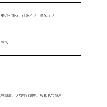
、组织构建体、软质样品、液体样品
；氯气
织氧测量、软质样品测氧、微创氧气检测