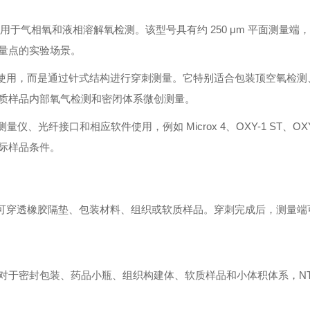
 O₂，可用于气相氧和液相溶解氧检测。该型号具有约 250 μm 平面测量
量点的实验场景。
内壁使用，而是通过针式结构进行穿刺测量。它特别适合包装顶空氧检
质样品内部氧气检测和密闭体系微创测量。
仪、光纤接口和相应软件使用，例如 Microx 4、OXY-1 ST、OXY-
际样品条件。
针管可穿透橡胶隔垫、包装材料、组织或软质样品。穿刺完成后，测量
于密封包装、药品小瓶、组织构建体、软质样品和小体积体系，NTH-