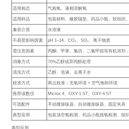
适用相态
气相氧、液相溶解氧
适用样品
包装材料、橡胶隔垫、药品小瓶、软组织
兼容介质
水溶液
不易受影响因素
pH 1–14、CO₂、SO₂、离子物质
需注意因素
丙酮、甲苯、氯仿、二氯甲烷等有机溶剂
消毒方式
70%乙醇或异丙醇处理
清洗方式
乙醇、皂液、去离子水
校准方式
两点校准：无氧环境 + 空气饱和环境
推荐读数仪
Microx 4、OXY-1 ST、OXY-4 ST
可选配件
手动微操纵器、自动微操纵器、固定夹具
典型应用
包装顶空氧检测、药品小瓶残氧检测、组
典型应用