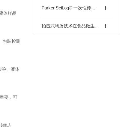
Parker SciLog® 一次性传感器解决方案：使生物工艺在线监测更高效、更可靠
合液体样品
拍击式均质技术在食品微生物检测中的优势解析
作、包装检测
谢实验、液体
重要，可
传统方