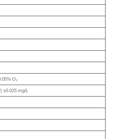
.05% O₂
 ±0.025 mg/L