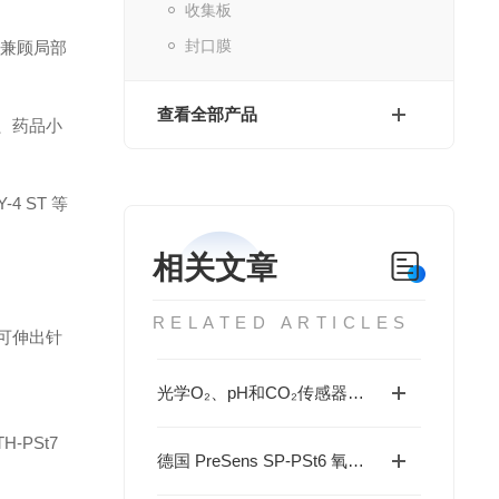
收集板
封口膜
端，兼顾局部
查看全部产品
测、药品小
4 ST 等
相关文章
RELATED ARTICLES
端可伸出针
光学O₂、pH和CO₂传感器在细胞培养与生物过程监测中的应用
PSt7
德国 PreSens SP-PSt6 氧气传感器贴片：非侵入式溶氧监测的技术与应用指南