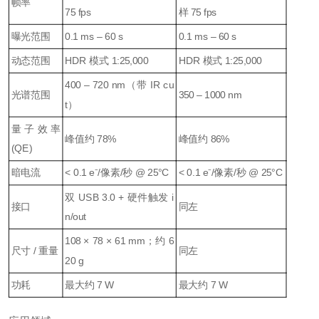
帧率
75 fps
样 75 fps
曝光范围
0.1 ms – 60 s
0.1 ms – 60 s
动态范围
HDR 模式 1:25,000
HDR 模式 1:25,000
400 – 720 nm（带 IR cu
光谱范围
350 – 1000 nm
t）
量子效率
峰值约 78%
峰值约 86%
(QE)
暗电流
< 0.1 e⁻/像素/秒 @ 25°C
< 0.1 e⁻/像素/秒 @ 25°C
双 USB 3.0 + 硬件触发 i
接口
同左
n/out
108 × 78 × 61 mm；约 6
尺寸 / 重量
同左
20 g
功耗
最大约 7 W
最大约 7 W