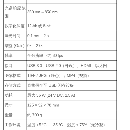
光谱响应范
350 nm – 850 nm
围
数字化深度
12-bit 或 8-bit
曝光时间
0.1 ms – 2 s
增益 (Gain)
0× – 27×
帧率
全分辨率下约 30 fps
接口
USB 3.0、USB 2.0（外设）、HDMI、以太网
图像格式
TIFF / JPG（静态）；MP4（视频）
存储方式
直接保存至 USB 闪存设备
功耗
最大 36 W (24 V DC, 1.5 A)
尺寸
125 × 92 × 78 mm
重量
约 700 g
工作环境
温度 +5 °C – +35 °C；湿度 ≤ 75%（无冷凝）